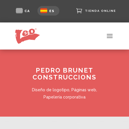

TIENDA ONLINE
CA
ES
PEDRO BRUNET
CONSTRUCCIONS
Diseño de logotipo
,
Páginas web
,
Papelería corporativa